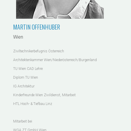
MARTIN OFFENHUBER
Wien
Ziviltechnikerbefugnis Österreich
Architektenkammer Wien/Niederösterreich/Burgenland
TU Wien CAD Lehre
Diplom TU Wien
IG Architektur
Kinderfreunde Wien Zivildienst, Mitarbeit
HTL Hoch- & Tiefbau Linz
Mitarbeit bei
WGA ZT GmbH Wien