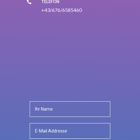
TELEFON

+43/676/6585460